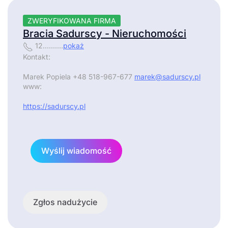
ZWERYFIKOWANA FIRMA
Bracia Sadurscy - Nieruchomości
12..........
pokaż
Kontakt:
Marek Popiela +48 518-967-677
marek@sadurscy.pl
www:
https://sadurscy.pl
Wyślij wiadomość
Zgłos nadużycie