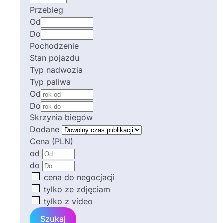
Przebieg
Od
Do
Pochodzenie
Stan pojazdu
Typ nadwozia
Typ paliwa
Od
Do
Skrzynia biegów
Dodane
Cena (PLN)
od
do
cena do negocjacji
tylko ze zdjęciami
tylko z video
Szukaj