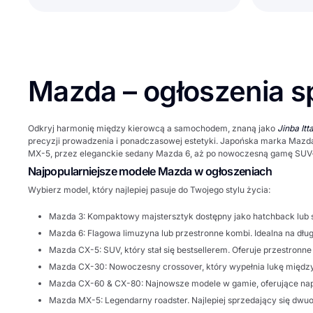
Mazda – ogłoszenia
Odkryj harmonię między kierowcą a samochodem, znaną jako
Jinba Itta
precyzji prowadzenia i ponadczasowej estetyki. Japońska marka Mazda o
MX-5
, przez eleganckie sedany
Mazda 6
, aż po nowoczesną gamę SUV-
Najpopularniejsze modele Mazda w ogłoszeniach
Wybierz model, który najlepiej pasuje do Twojego stylu życia:
Mazda 3:
Kompaktowy majstersztyk dostępny jako hatchback lub 
Mazda 6:
Flagowa limuzyna lub przestronne kombi. Idealna na długi
Mazda CX-5:
SUV, który stał się bestsellerem. Oferuje przestro
Mazda CX-30:
Nowoczesny crossover, który wypełnia lukę między
Mazda CX-60 & CX-80:
Najnowsze modele w gamie, oferujące napę
Mazda MX-5:
Legendarny roadster. Najlepiej sprzedający się dwuo