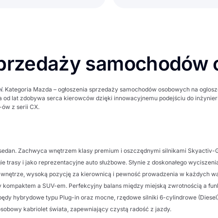
 sprzedaży samochodów
i
. Kategoria
Mazda – ogłoszenia sprzedaży samochodów osobowych
na
oglosz
d lat zdobywa serca kierowców dzięki innowacyjnemu podejściu do inżynierii 
ów z serii
CX
.
sedan. Zachwyca wnętrzem klasy premium i oszczędnymi silnikami Skyactiv-
e trasy i jako reprezentacyjne auto służbowe. Słynie z doskonałego wyciszenia
nne wnętrze, wysoką pozycję za kierownicą i pewność prowadzenia w każdych 
 kompaktem a SUV-em. Perfekcyjny balans między miejską zwrotnością a funk
dy hybrydowe typu Plug-in oraz mocne, rzędowe silniki 6-cylindrowe (Diesel
sobowy kabriolet świata, zapewniający czystą radość z jazdy.