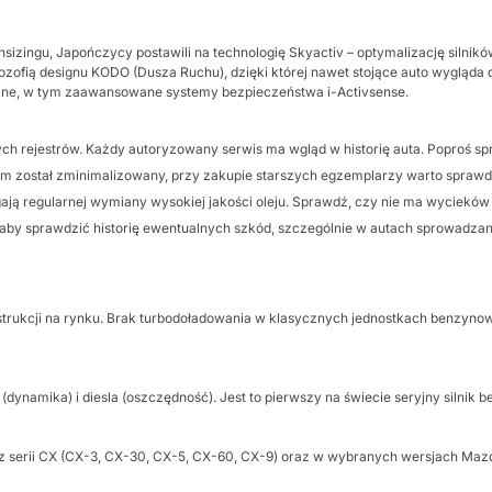
sizingu, Japończycy postawili na technologię
Skyactiv
– optymalizację silnik
lozofią designu
KODO
(Dusza Ruchu), dzięki której nawet stojące auto wygląda
eryjne, w tym zaawansowane systemy bezpieczeństwa
i-Activsense
.
ch rejestrów. Każdy autoryzowany serwis ma wgląd w historię auta. Poproś 
m został zminimalizowany, przy zakupie starszych egzemplarzy warto sprawdzi
ją regularnej wymiany wysokiej jakości oleju. Sprawdź, czy nie ma wycieków i 
u, aby sprawdzić historię ewentualnych szkód, szczególnie w autach sprowadz
onstrukcji na rynku. Brak turbodoładowania w klasycznych jednostkach benzyn
o (dynamika) i diesla (oszczędność). Jest to pierwszy na świecie seryjny si
z serii CX (CX-3, CX-30, CX-5, CX-60, CX-9) oraz w wybranych wersjach Mazd