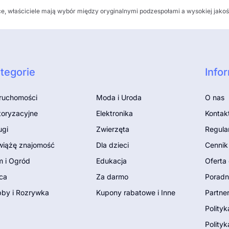
sce, właściciele mają wybór między oryginalnymi podzespołami a wysokiej jak
tegorie
Info
ruchomości
Moda i Uroda
O nas
oryzacyjne
Elektronika
Kontak
ugi
Zwierzęta
Regula
iążę znajomość
Dla dzieci
Cennik
 i Ogród
Edukacja
Oferta 
ca
Za darmo
Poradn
by i Rozrywka
Kupony rabatowe i Inne
Partne
Polity
Polityk