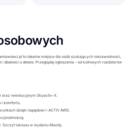
 osobowych
eniawsieci.pl
to idealne miejsce dla osób szukających niezawodności,
i dbałości o detale. Przeglądaj ogłoszenia – od kultowych roadsterów
G oraz rewolucyjnym Skyactiv-X.
 i komfortu.
warunkach dzięki napędowi i-ACTIV AWD.
cjonalnością.
). Szczyt luksusu w wydaniu Mazdy.