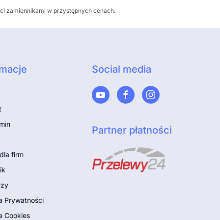
ości zamiennikami w przystępnych cenach.
rmacje
Social media
t
min
Partner płatności
dla firm
ik
rzy
ka Prywatności
a Cookies