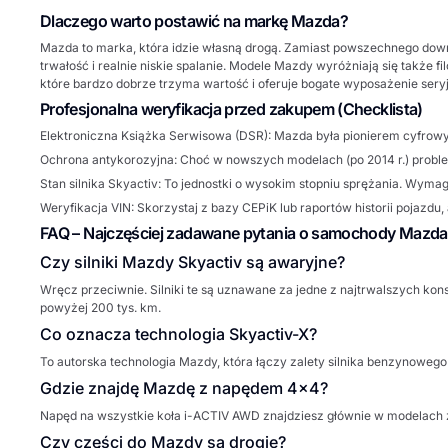
Dlaczego warto postawić na markę Mazda?
Mazda to marka, która idzie własną drogą. Zamiast powszechnego down
trwałość i realnie niskie spalanie. Modele Mazdy wyróżniają się także fi
które bardzo dobrze trzyma wartość i oferuje bogate wyposażenie s
Profesjonalna weryfikacja przed zakupem (Checklista)
Elektroniczna Książka Serwisowa (DSR):
Mazda była pionierem cyfrowy
Ochrona antykorozyjna:
Choć w nowszych modelach (po 2014 r.) proble
Stan silnika Skyactiv:
To jednostki o wysokim stopniu sprężania. Wymaga
Weryfikacja VIN:
Skorzystaj z bazy
CEPiK
lub raportów historii pojazd
FAQ – Najczęściej zadawane pytania o samochody Mazda
Czy silniki Mazdy Skyactiv są awaryjne?
Wręcz przeciwnie. Silniki te są uznawane za jedne z najtrwalszych k
powyżej 200 tys. km.
Co oznacza technologia Skyactiv-X?
To autorska technologia Mazdy, która łączy zalety silnika benzynoweg
Gdzie znajdę Mazdę z napędem 4x4?
Napęd na wszystkie koła
i-ACTIV AWD
znajdziesz głównie w modelach 
Czy części do Mazdy są drogie?