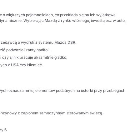
ów o większych pojemnościach, co przekłada się na ich wyjątkową
 dynamicznie. Wybierając Mazdę z rynku wtórnego, inwestujesz w auto,
sprzedawcę o wydruk z systemu Mazda DSR.
ć podwozie i ranty nadkoli.
czy silnik pracuje aksamitnie gładko.
anych z USA czy Niemiec.
owych oznacza mniej elementów podatnych na usterki przy przebiegach
lnik benzynowy z zapłonem samoczynnym sterowanym świecą.
y 6.