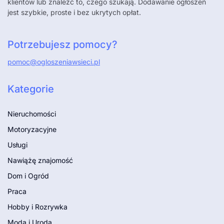
klientów lub znaleźć to, czego szukają. Dodawanie ogłoszeń
jest szybkie, proste i bez ukrytych opłat.
Potrzebujesz pomocy?
pomoc@ogloszeniawsieci.pl
Kategorie
Nieruchomości
Motoryzacyjne
Usługi
Nawiążę znajomość
Dom i Ogród
Praca
Hobby i Rozrywka
Moda i Uroda