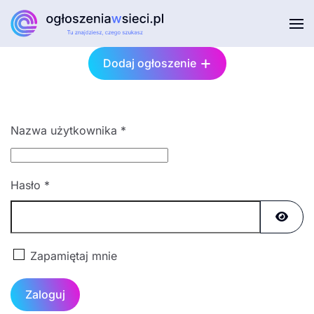
Przejdź do głównej treści
Dodaj ogłoszenie
Nazwa użytkownika
*
Hasło
*
Pokaż
Zapamiętaj mnie
Zaloguj