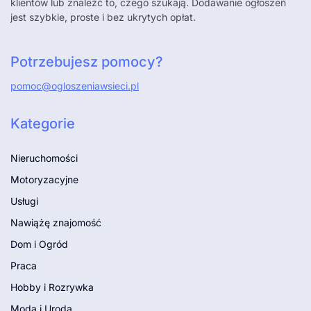
klientów lub znaleźć to, czego szukają. Dodawanie ogłoszeń
jest szybkie, proste i bez ukrytych opłat.
Potrzebujesz pomocy?
pomoc@ogloszeniawsieci.pl
Kategorie
Nieruchomości
Motoryzacyjne
Usługi
Nawiążę znajomość
Dom i Ogród
Praca
Hobby i Rozrywka
Moda i Uroda