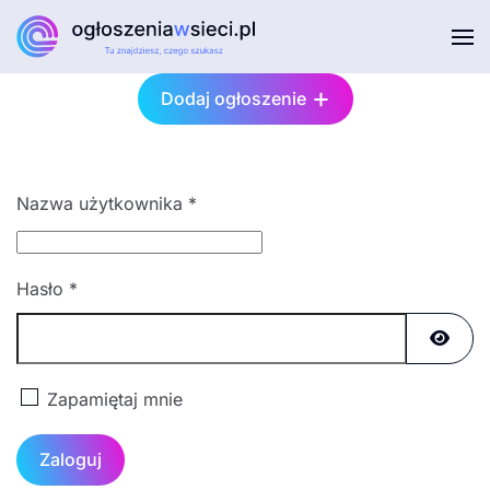
Przejdź do głównej treści
Dodaj ogłoszenie
Nazwa użytkownika
*
Hasło
*
Pokaż
Zapamiętaj mnie
Zaloguj