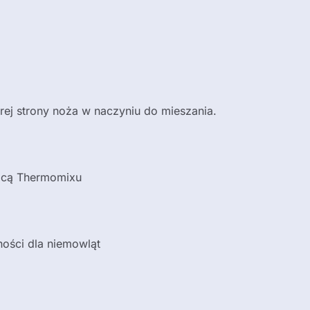
ej strony noża w naczyniu do mieszania.
mocą Thermomixu
ości dla niemowląt