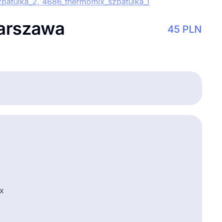
arszawa
45
PLN
ix