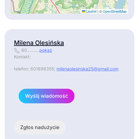
Leaflet
|
©
OpenStreetMap
Milena Olesińska
60..........
pokaż
Kontakt:
telefon: 601698355;
milenaolesinska25@gmail.com
Wyślij wiadomość
Zgłos nadużycie