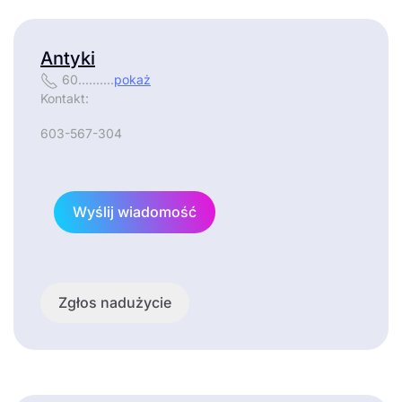
Antyki
60..........
pokaż
Kontakt:
603-567-304
Wyślij wiadomość
Zgłos nadużycie