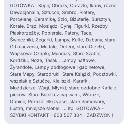
GOTÓWKA ! Kupię Obrazy, Obrazki, Ikony, różne
Dewocjonalia, Sztućce, Srebro, Platery,
Porcelanę, Ceramikę, Szło, Biżuterię, Bursztyn,
Korale, Brąz, Mosiądz, Cynę, Figurki, Rzeźby,
Płaskorzeźby, Popiersia, Patery, Tace,
Świeczniki, Zegarki, Lampy, Kufle, Dzbany, stare
Odznaczenia, Medale, Ordery, stare Orzełki,
Wojskowe Czapki, Mundury, Stare Szable,
Kordziki, Noże, Tasaki, Lampy naftowe,
Żyrandole, Lampy podłogowe i gabinetowe,
Stare Mapy, Starodruki, Stare Książki, Pocztówki,
wszelakie Sztućce, Kieliszki, Karafki,
Moździerze, Wagi, Młynki, stare ozdobne Kafle z
pieców, Stare Butelki z napisami, Witraże,
Donice, Poroża, Skrzypce, stare Samowary,
Lustra, mniejsze Meble, ... itp. GOTÓWKA -
SZYBKI KONTAKT - 603 567 304 - ZADZWOŃ !