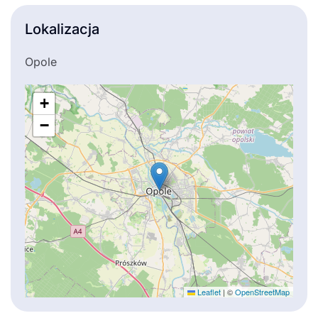
Lokalizacja
Opole
+
−
Leaflet
|
©
OpenStreetMap