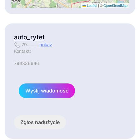
Leaflet
|
©
OpenStreetMap
auto_rytet
79..........
pokaż
Kontakt:
794336646
Wyślij wiadomość
Zgłos nadużycie