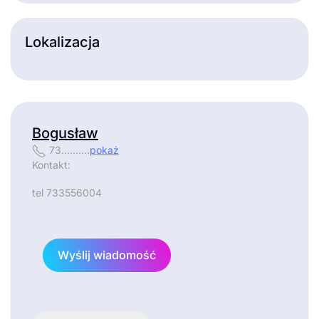
Lokalizacja
Bogusław
73..........
pokaż
Kontakt:
tel 733556004
Wyślij wiadomość