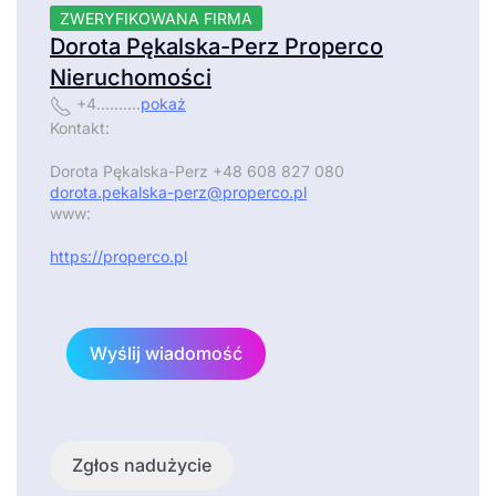
ZWERYFIKOWANA FIRMA
Dorota Pękalska-Perz Properco
Nieruchomości
+4..........
pokaż
Kontakt:
Dorota Pękalska-Perz +48 608 827 080
dorota.pekalska-perz@properco.pl
www:
https://properco.pl
Wyślij wiadomość
Zgłos nadużycie