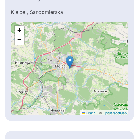
Kielce , Sandomierska
+
−
Leaflet
|
©
OpenStreetMap