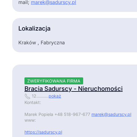
mail;
marek@sadurscy.pl
Lokalizacja
Kraków , Fabryczna
ZWERYFIKOWANA FIRMA
Bracia Sadurscy - Nieruchomości
12..........
pokaż
Kontakt:
Marek Popiela +48 518-967-677
marek@sadurscy.pl
www:
https://sadurscy.pl