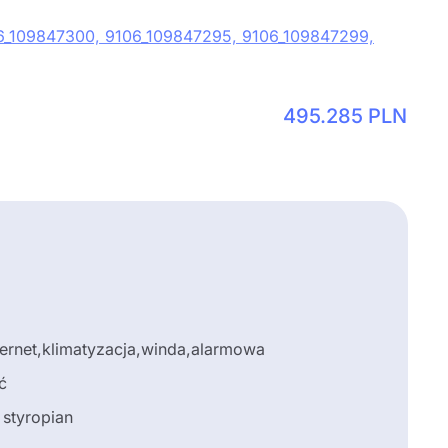
495.285
PLN
ternet,klimatyzacja,winda,alarmowa
ć
 styropian