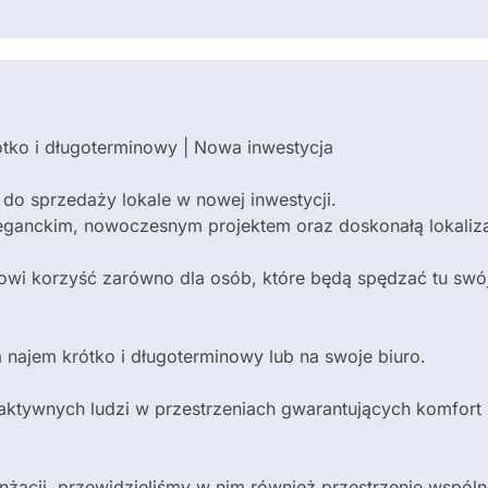
tko i długoterminowy | Nowa inwestycja
do sprzedaży lokale w nowej inwestycji.
eleganckim, nowoczesnym projektem oraz doskonałą lokaliza
i korzyść zarówno dla osób, które będą spędzać tu swój c
a najem krótko i długoterminowy lub na swoje biuro.
aktywnych ludzi w przestrzeniach gwarantujących komfort 
nżacji, przewidzieliśmy w nim również przestrzenie wspóln