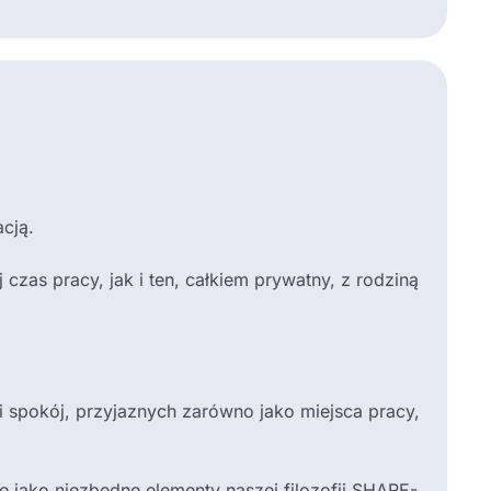
cją.
zas pracy, jak i ten, całkiem prywatny, z rodziną
i spokój, przyjaznych zarówno jako miejsca pracy,
e jako niezbędne elementy naszej filozofii SHARE-