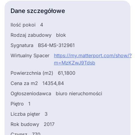
Dane szczegółowe
Ilość pokoi
4
Rodzaj zabudowy
blok
Sygnatura
BS4-MS-312961
Wirtualny Spacer
https://my.matterport.com/show/?
m=MzKZwJ9Tdsb
Powierzchnia (m2)
61,1800
Cena za m2
14354,84
Ogłoszeniodawca
biuro nieruchomości
Piętro
1
Liczba pięter
3
Rok budowy
2017
Czynsz
770