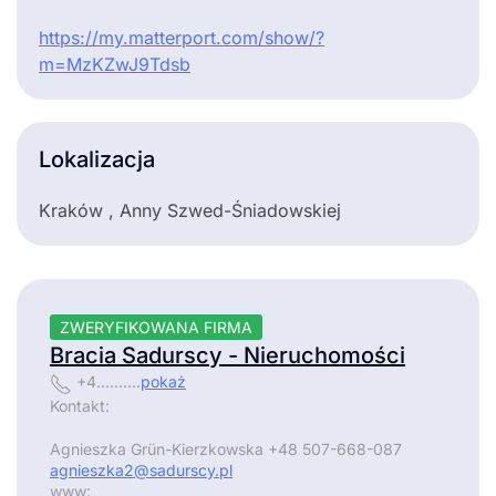
https://my.matterport.com/show/?
m=MzKZwJ9Tdsb
Lokalizacja
Kraków , Anny Szwed-Śniadowskiej
ZWERYFIKOWANA FIRMA
Bracia Sadurscy - Nieruchomości
+4..........
pokaż
Kontakt:
Agnieszka Grün-Kierzkowska +48 507-668-087
agnieszka2@sadurscy.pl
www: