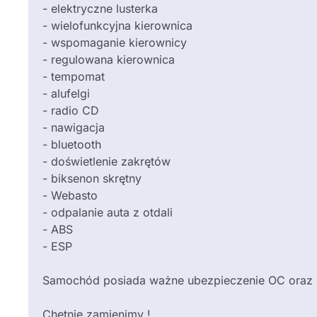
- elektryczne lusterka
- wielofunkcyjna kierownica
- wspomaganie kierownicy
- regulowana kierownica
- tempomat
- alufelgi
- radio CD
- nawigacja
- bluetooth
- doświetlenie zakrętów
- biksenon skrętny
- Webasto
- odpalanie auta z otdali
- ⁠ABS
- ESP
Samochód posiada ważne ubezpieczenie OC oraz pr
Chętnie zamienimy !