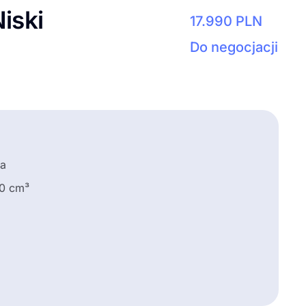
iski
17.990
PLN
Do negocjacji
a
00 cm³