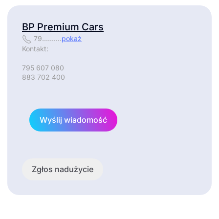
BP Premium Cars
79..........
pokaż
Kontakt:
795 607 080
883 702 400
Wyślij wiadomość
Zgłos nadużycie