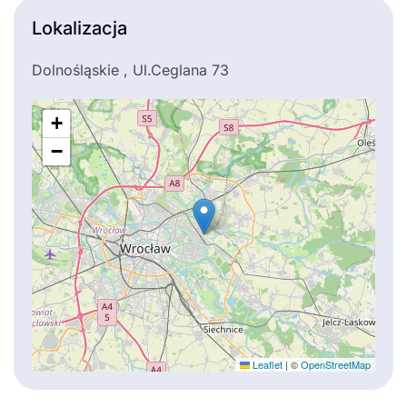
Lokalizacja
Dolnośląskie , Ul.Ceglana 73
+
−
Leaflet
|
©
OpenStreetMap