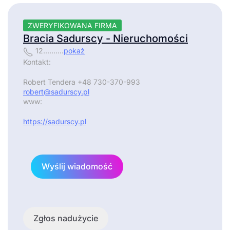
ZWERYFIKOWANA FIRMA
Bracia Sadurscy - Nieruchomości
12..........
pokaż
Kontakt:
Robert Tendera +48 730-370-993
robert@sadurscy.pl
www:
https://sadurscy.pl
Wyślij wiadomość
Zgłos nadużycie