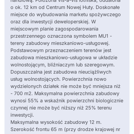
handlową. Położona vis-a-vis lotniska, oddalona
o ok. 12 km od Centrum Nowej Huty. Doskonałe
miejsce do wybudowania marketu spożywczego
oraz dla inwestycji deweloperskiej. W
miejscowym planie zagospodarowania
przestrzennego oznaczona symbolem MU1 -
tereny zabudowy mieszkaniowo-usługowej.
Podstawowym przeznaczeniem terenów jest
zabudowa mieszkaniowo-usługowa w układzie
wolnostojącym, bliźniaczym lub szeregowym.
Dopuszczalna jest zabudowa nieuciążliwych
usług wolnostojących. Powierzchnia nowo
wydzielonych działek nie może być mniejsza niż
- 700 m2. Maksymalna powierzchnia zabudowy
wynosi 55% a wskaźnik powierzchni biologicznie
czynnej nie może być niższy niż 25% terenu
inwestycji.
Maksymalna wysokość zabudowy 12 m.
Szerokość frontu 65 m (przy drodze krajowej nr