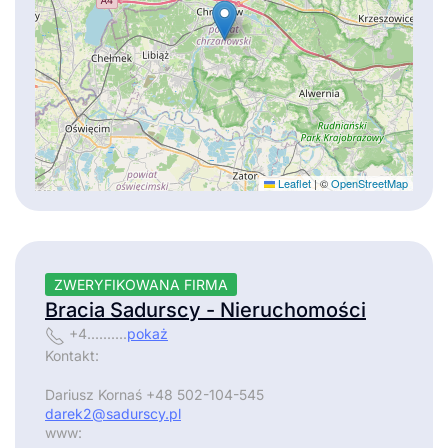
Leaflet
|
©
OpenStreetMap
ZWERYFIKOWANA FIRMA
Bracia Sadurscy - Nieruchomości
+4..........
pokaż
Kontakt:
Dariusz Kornaś +48 502-104-545
darek2@sadurscy.pl
www: