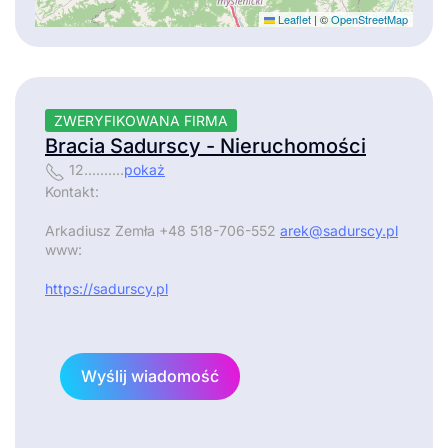
Leaflet
|
©
OpenStreetMap
ZWERYFIKOWANA FIRMA
Bracia Sadurscy - Nieruchomości
12..........
pokaż
Kontakt:
Arkadiusz Zemła +48 518-706-552
arek@sadurscy.pl
www:
https://sadurscy.pl
Wyślij wiadomość