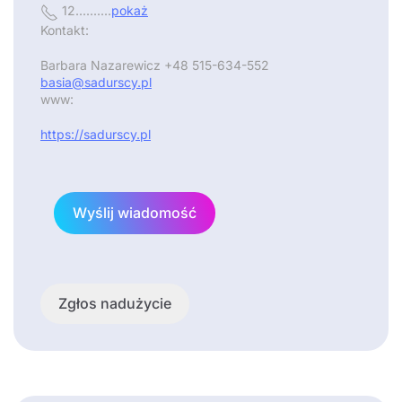
12..........
pokaż
Kontakt:
Barbara Nazarewicz +48 515-634-552
basia@sadurscy.pl
www:
https://sadurscy.pl
Wyślij wiadomość
Zgłos nadużycie