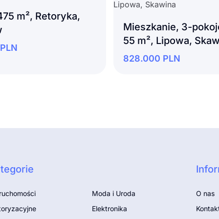
475 m², Retoryka,
Mieszkanie, 3-poko
w
55 m², Lipowa, Skaw
PLN
828.000
PLN
tegorie
Info
ruchomości
Moda i Uroda
O nas
oryzacyjne
Elektronika
Kontak