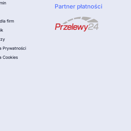
min
Partner płatności
dla firm
ik
rzy
ka Prywatności
a Cookies