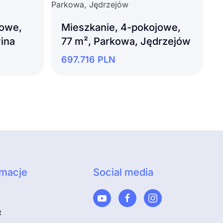
jowe,
Mieszkanie, 4-pokojowe,
ina
77 m², Parkowa, Jędrzejów
697.716
PLN
rmacje
Social media
t