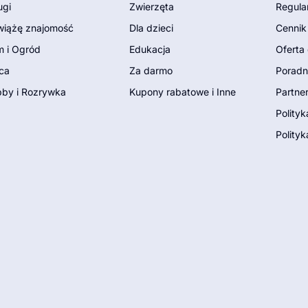
ugi
Zwierzęta
Regula
iążę znajomość
Dla dzieci
Cennik
 i Ogród
Edukacja
Oferta 
ca
Za darmo
Poradn
by i Rozrywka
Kupony rabatowe i Inne
Partne
Polity
Polityk