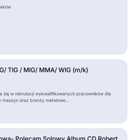
Kraków
N
/ TIG / MIG/ MMA/ WIG (m/k)
ca się w rekrutacji wykwalifikowanych pracowników dla
 maszyn oraz branży metalowe...
wa- Polecam Solowy Album CD Robert