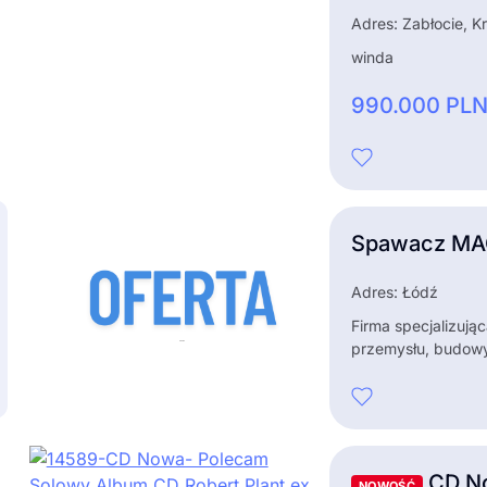
Adres: Zabłocie, 
winda
990.000
PL
Spawacz MAG
Adres: Łódź
Firma specjalizują
przemysłu, budowy
CD No
NOWOŚĆ