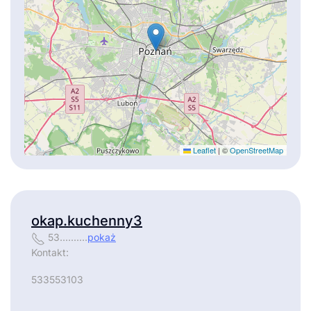
Leaflet
|
©
OpenStreetMap
okap.kuchenny3
53..........
pokaż
Kontakt:
533553103