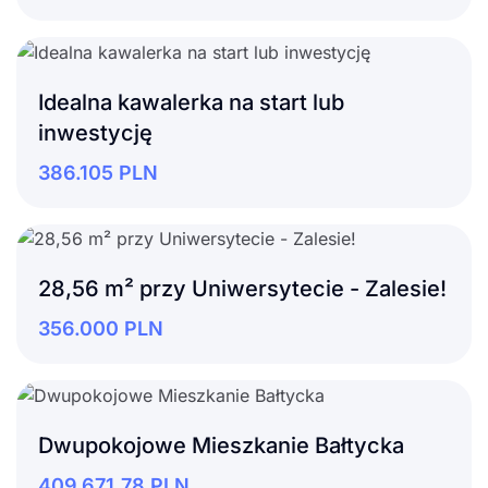
Idealna kawalerka na start lub
inwestycję
386.105
PLN
28,56 m² przy Uniwersytecie - Zalesie!
356.000
PLN
Dwupokojowe Mieszkanie Bałtycka
409.671,78
PLN