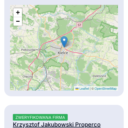
+
−
Leaflet
|
©
OpenStreetMap
ZWERYFIKOWANA FIRMA
Krzysztof Jakubowski Properco