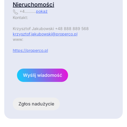
Nieruchomości
+4..........
pokaż
Kontakt:
Krzysztof Jakubowski +48 888 889 568
krzysztof.jakubowski@properco.pl
www:
https://properco.pl
Wyślij wiadomość
Zgłos nadużycie