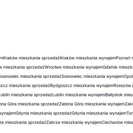
em
Kraków mieszkania sprzedaż
Kraków mieszkania wynajem
Poznań 
w mieszkania sprzedaż
Wrocław mieszkania wynajem
Gdańsk mieszk
Sosnowiec mieszkania sprzedaż
Sosnowiec mieszkania wynajem
Opol
zcz mieszkania sprzedaż
Bydgoszcz mieszkania wynajem
Rzeszów 
Lublin mieszkania sprzedaż
Lublin mieszkania wynajem
Białystok mie
lona Góra mieszkania sprzedaż
Zielona Góra mieszkania wynajem
Zak
wynajem
Gdynia mieszkania sprzedaż
Gdynia mieszkania wynajem
Tor
ze mieszkania sprzedaż
Zabrze mieszkania wynajem
Ciechanów mies