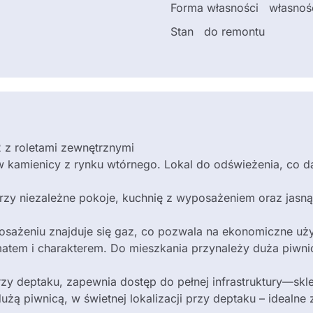
Forma własności
własnoś
Stan
do remontu
2 z roletami zewnętrznymi
 w kamienicy z rynku wtórnego. Lokal do odświeżenia, co 
rzy niezależne pokoje, kuchnię z wyposażeniem oraz jasną
sażeniu znajduje się gaz, co pozwala na ekonomiczne uż
matem i charakterem. Do mieszkania przynależy duża piwn
przy deptaku, zapewnia dostęp do pełnej infrastruktury—sk
żą piwnicą, w świetnej lokalizacji przy deptaku – idealne 