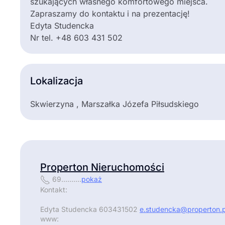
szukających własnego komfortowego miejsca.
Zapraszamy do kontaktu i na prezentację!
Edyta Studencka
Nr tel. +48 603 431 502
Lokalizacja
Skwierzyna , Marszałka Józefa Piłsudskiego
Properton Nieruchomości
69..........
pokaż
Kontakt:
Edyta Studencka 603431502
e.studencka@properton.p
www: